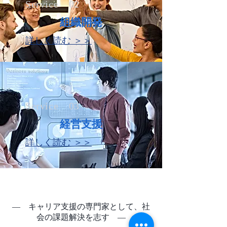
Service 02
組織開発
詳しく読む ＞＞
Service 03
​経営支援
詳しく読む ＞＞
​― キャリア支援の専門家として、社
会の課題解決を志す ―