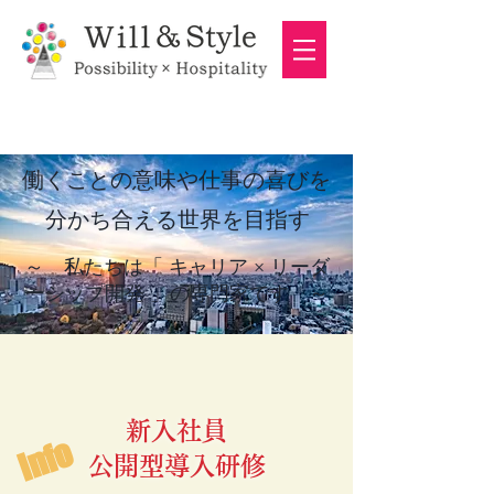
働くことの意味や仕事の喜びを
分かち合える世界を目指す
～ 私たちは「 キャリア × リーダ
ーシップ開発 」の専門家です ～
新入社員
​info
公開型導入研修