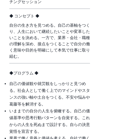
チングセッション
​◆ コンセプト ◆
自分の生き方を見つめる。自己の基軸をつく
り、人生において継続したいことや変革した
いことを決める。一方で、業界・会社・職種
の理解を深め、接点をつくることで自分の働
く意味や目的を明確にして本気で仕事に取り
組む。
​◆プログラム ◆
自己の価値観や就労観をしっかりと見つめ
る。社会人として働く上でのマインドやスタ
ンスの強い軸や土台をつくる。不安や悩みや
葛藤等を解消する。
いままでの自分の人生を俯瞰する。自己の価
値基準や思考行動パターンを自覚する。これ
からの人生を死ぬまで設計する。自らの決意
覚悟を宣言する。
業界で働く意義と価値を考える。自社で働く