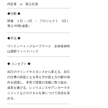
内定者 or 新入社員
​◆日数 ◆
研修 １日 ～ 2日 / プロジェクト 3日 (
導入/中間/成果）
​◆手法 ◆
ワークシート＋グループワーク 全体発表時
は講師フィードバック
​◆ コンセプト ◆
自己のマインドやスタンスから変える。自己
の仕事の前提となる考え方や捉え方の癖や傾
向を認識し、本気で課題の克服に取り組み、
成長を遂げる。レジリエンスやアンガーマネ
ジメントなどのスキルを身につけて自信を深
める。