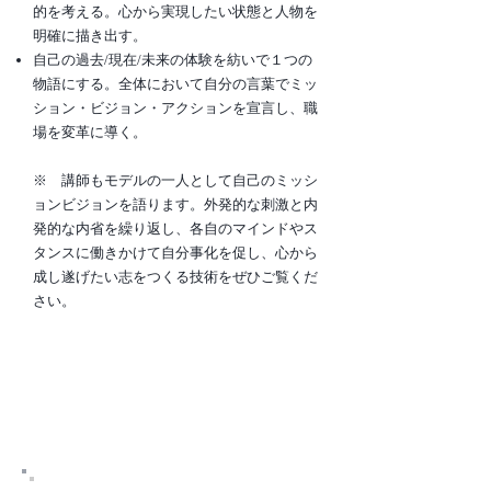
的を考える。心から実現したい状態と人物を
明確に描き出す。
自己の過去/現在/未来の体験を紡いで１つの
物語にする。全体において自分の言葉でミッ
ション・ビジョン・アクションを宣言し、職
場を変革に導く。
※ 講師もモデルの一人として自己のミッシ
ョンビジョンを語ります。外発的な刺激と内
発的な内省を繰り返し、各自のマインドやス
タンスに働きかけて自分事化を促し、心から
成し遂げたい志をつくる技術をぜひご覧くだ
さい。
06．プロブレム・ソルビング
研修