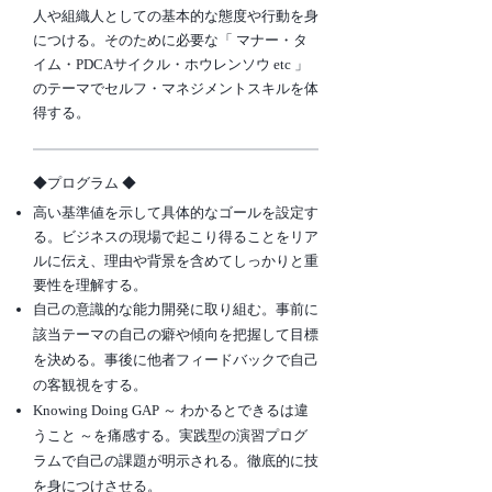
人や組織人としての基本的な態度や行動を身
につける。
そのために必要な「 マナー・タ
イム・PDCAサイクル・ホウレンソウ etc 」
のテーマでセルフ・マネジ
メントスキルを体
得する。
​◆プログラム ◆
高い基準値を示して具体的なゴールを設定す
る。ビジネスの現場で起こり得ることをリア
ルに伝え、
理由や背景を含めてしっかりと重
要性を理解する。
自己の意識的な能力開発に取り組む。事前に
該当テーマの自己の癖や傾向
を把握して目標
を決める。
事後に他者フィードバックで自己
の客観視をする。
Knowing Doing GAP ～ わかるとできるは違
うこと ～を痛感する。実践型
の演習プログ
ラムで自己の
課題が明示される。徹底的に技
を身につけさせる。