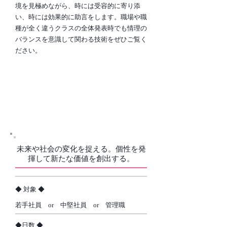
境を見極めながら、時には受容的に寄り添
い、時には効果的に助言をします。職場や職
種が全く違うクラスの全体発表時でも情理の
バランスを意識して関わる技術をぜひご覧く
ださい。
07．バリュー・クリエイター 研
修
未来や社会の変化を捉える。個性を発
揮して新たな価値を創出する。
​◆ 対象 ◆
若手社員 or 中堅社員 or 管理職
​◆日数 ◆