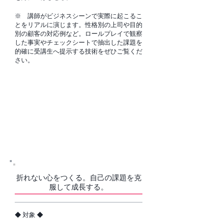
※ 講師がビジネスシーンで実際に起こるこ
とをリアルに演じます。性格別の上司や目的
別の顧客の対
応例など。ロールプレイで観察
した事実やチェックシートで抽出した課題を
的確に受講生へ提示す
る技術をぜひご覧くだ
さい。
01．セルフ・マネジメント 研
修
02．セルフ・イノベーショ
ン 研修
折れない心をつくる。自己の課題を克
服して成長する。
​◆ 対象 ◆