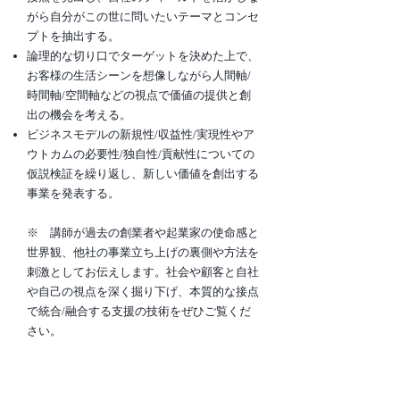
がら自分がこの世に問いたいテーマとコンセ
プトを抽出する。
論理的な切り口でターゲットを決めた上で、
お客様の生活シーンを想像しながら人間軸/
時間軸/空間軸などの視点で価値の提供と創
出の機会を考える。
ビジネスモデルの新規性/収益性/実現性やア
ウトカムの必要性/独自性/貢献性についての
仮説検証を繰り返し、新しい価値を創出する
事業を発表する。
※ 講師が過去の創業者や起業家の使命感と
世界観、他社の事業立ち上げの裏側や方法を
刺激としてお伝えします。社会や顧客と自社
や自己の視点を深く掘り下げ、本質的な接点
で統合/融合する支援の技術をぜひご覧くだ
さい。