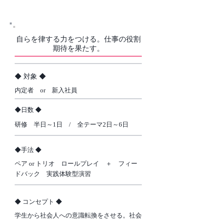
研修
自らを律する力をつける。仕事の役割
期待を果たす。
​◆ 対象 ◆
内定者 or 新入社員
​◆日数 ◆
研修 半日～1日 / 全テーマ2日～6日
​◆手法 ◆
​ペア or トリオ ロールプレイ ＋ フィー
ドバック 実践体験型演習
​◆ コンセプト ◆
学生から社会人への意識転換をさせる。社会