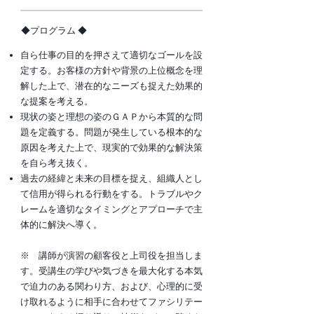
​◆プログラム ◆
自ら仕事の目的を押さえて適切なゴールを設
定する。お客様の方針や背景の上位概念を理
解した上で、潜在的なニーズも捉えた効果的
な提案を考える。
現状の姿と理想の姿のＧＡＰから本質的な問
題を定義する。問題が発生している根本的な
原因を考えた上で、現実的で効果的な解決策
を自ら考え抜く。
過去の経緯と未来の目標を捉え、組織人とし
て信用が得られる行動をする。トラブルやク
レームを適切なタイミングとアプローチで主
体的に解決へ導く。
※ 講師が演習の顧客役と上司役を担当しま
す。受講生の学びや気づきを最大化する本気
で迫力のある関わり方、および、心理的に受
け取れるように相手に合わせてファシリテー