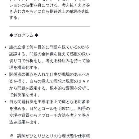
ションの技術を身につける。考え抜く力と巻
き込む力をもとに自ら期待以上の成果を創出
する。
​◆プログラム ◆
誰の立場で何を目的に問題を観ているのかを
認識する。問題の全体像を捉えて感度の良い
切り口で分析をし、考える枠組みを持って論
理を構造化する。
関係者の視点を入れて仕事や職場のあるべき
姿を描く。自らの意志で理想と現実のＧＡＰ
から問題を設定する。根本的な要因を分析し
て解決策を出す。
自ら問題解決を主導する上で鍵となる対象者
を決める。目的とゴールを明確にし、相手の
立場や背景からアプローチ方法を考えて巻き
込み成果を出す。
※ 講師がひとりひとりの心理状態や仕事環