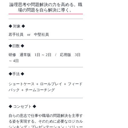
論理思考や問題解決の力を高める。職
場の問題を自ら解決に導く。
​◆ 対象 ◆
若手社員 or 中堅社員
​◆日数 ◆
研修 通常版 1日 ～ 2日 / 応用版 3日
～ 4日
​◆手法 ◆
ショートケース ＋ ロールプレイ ＋ フィード
バック ＋ チームコーチング
​◆ コンセプト ◆
自らの意志で仕事や職場の問題解決を主導す
る姿を実現する。そのために必要なロジカル
シンキング・プレゼンテーション・ソリュー