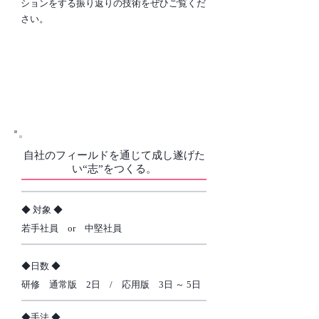
ションをする振り返りの技術をぜひご覧くだ
さい。
05．キャリア・インテグレーシ
ョン 研修
自社のフィールドを通じて成し遂げた
い“志”をつくる。
​◆ 対象 ◆
若手社員 or 中堅社員
​◆日数 ◆
研修 通常版 2日 / 応用版 3日 ～ 5日
​◆手法 ◆