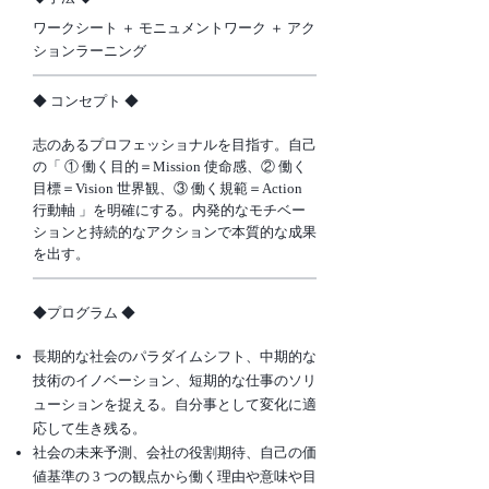
ワークシート ＋ モニュメントワーク ＋ アク
ションラーニング
​◆ コンセプト ◆
志のあるプロフェッショナルを目指す。自己
の「 ① 働く目的＝Mission 使命感、② 働く
目標＝Vision 世界観、③ 働く規範＝Action
行動軸 」を明確にする。内発的なモチベー
ションと持続的なアクションで本質的な成果
を出す。
​◆プログラム ◆
長期的な社会のパラダイムシフト、中期的な
技術のイノベーション、短期的な仕事のソリ
ューションを捉える。自分事として変化に適
応して生き残る。
社会の未来予測、会社の役割期待、自己の価
値基準の 3 つの観点から働く理由や意味や目