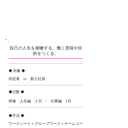
03．セルフ・モチベーショ
ン 研修
自己の人生を俯瞰する。働く意味や目
的をつくる。
​◆ 対象 ◆
内定者 or 新入社員
​◆日数 ◆
研修 人生編 １日 / 仕事編 1日
​◆手法 ◆
ワークシート＋グループワーク＋チームコー