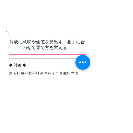
08．トレーナー・インストラク
ター 研修
育成に意味や価値を見出す。相手に合
わせて育て方を変える。
​◆ 対象 ◆
新入社員や若手社員のＯＪＴ育成担当者
​◆ 日数 ◆
研修 通常版 1日 ～ 2日 / 応用版 3日
～ 4日
​◆ 手法 ◆
ショートケース ＋ ロールプレイ ＋ フィード