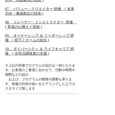
思考・問題解決の技術 )
07. バリュー・クリエイター 研修
( 未来
志向・価値創出の技術 )
08. トレーナー・インストラクター 研修
( 育成の心構えと技術 )
09. オーナーシップ ＆ リーダーシップ 研
修
( 部下とチームの統合 )
10. ダイバーシティ ＆ ライフキャリア 研
修
( 女性活躍推進の支援 )
※上記の研修プログラムの設計は一例となりま
す。お客様のご要望に合わせて、日数や時間や
期間などの設計、
および、プログラムの開発や調整も承りま
す。研修の目的や狙いをヒアリングした上でカ
スタマイズ致します
01．セルフ・マネジメント