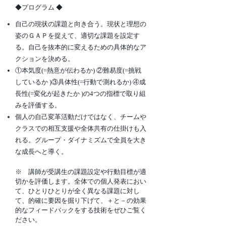
​◆プログラム ◆
自己の現状の課題と向き合う。現状と理想の
姿のＧＡＰを捉えて、適切な課題を設定す
る。自己を抜本的に変えるための具体的なア
クションを決める。
①本気度(=熱意が伝わるか) ②難易度(=挑戦
しているか )③具体性(=行動で測れるか) ④成
長性(=変化が起きたか )の4つの指標で取り組
みを評価する。
個人の自己変革活動だけではなく、チームや
クラスでの相互支援や全体共有の仕掛けも入
れる。グループ・ダイナミズムで全員を大き
な成長へと導く。
※ 講師が受講生の課題設定や行動目標が適
切かを評価します。全体での個人発表におい
て、ひとりひとりが全く異なる課題に対し
て、的確に要因を掘り下げて、＋と－の効果
的なフィードバックをする技術をぜひご覧く
ださい。