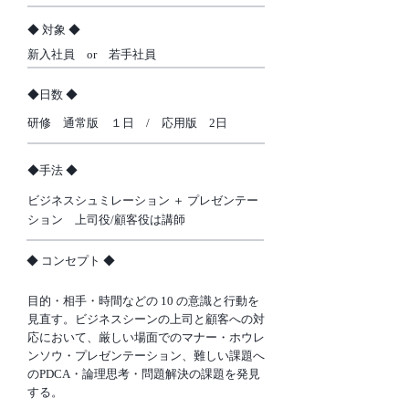
​◆ 対象 ◆
新入社員 or 若手社員
​◆日数 ◆
研修 通常版 １日 / 応用版 2日
​◆手法 ◆
ビジネスシュミレーション ＋ プレゼンテー
ション 上司役/顧客役は講師
​◆ コンセプト ◆
目的・相手・時間などの 10 の意識と行動を
見直す。ビジネスシーンの上司と顧客への対
応において、厳しい場面でのマナー・ホウレ
ンソウ・プレゼンテーション、難しい課題へ
のPDCA・論理思考・問題解決の課題を発見
する。