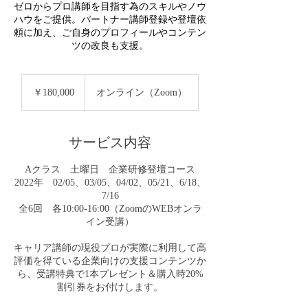
ゼロからプロ講師を目指す為のスキルやノウ
ハウをご提供。パートナー講師登録や登壇依
頼に加え、ご自身のプロフィールやコンテン
ツの改良も支援。
180,000
円
￥180,000
オンライン（Zoom）
サービス内容
Aクラス 土曜日 企業研修登壇コース
2022年 02/05、03/05、04/02、05/21、6/18、
7/16
全6回 各10:00-16:00（ZoomのWEBオンラ
イン受講）
キャリア講師の現役プロが実際に利用して高
評価を得ている企業向けの支援コンテンツか
ら、受講特典で1本プレゼント＆購入時20%
割引券をお付けします。